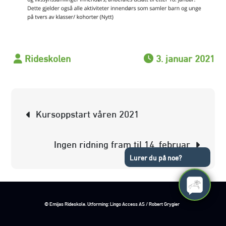
3. januar 2021
Innleggsnavigasjon
Kursoppstart våren 2021
Ingen ridning fram til 14. februar
Lurer du på noe?
© Emijas Rideskole. Utforming: Lingo Access AS / Robert Grygier