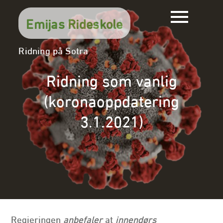
Skip
to
Emijas Rideskole
content
Ridning på Sotra
Ridning som vanlig
(koronaoppdatering
3.1.2021)
Regjeringen
anbefaler
at
innendørs