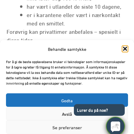
har vært i utlandet de siste 10 dagene,
er i karantene eller vært i nærkontakt
med en smittet.
Forøvrig kan privattimer anbefales – spesielt i
disse tider.
Behandle samtykke
11. september 2020
For å gi de beste opplevelsene bruker vi teknologier som informasjonskapsler
for å lagre og/eller få tilgang til enhetsinformasjon. Å samtykke til disse
teknologiene vil la oss behandle data som nettleseratferd eller unike ID-er på
Innleggsnavigasjon
dette nettstedet. Ikke å samtykke eller trekke tilbake samtykket kan ha negativ
Timer & avbestilling
innvirkning på enkelte egenskaper og funksjoner.
Godta
Informasjon om høstrideleir 2020
Lurer du på noe?
Avslå
Se preferanser